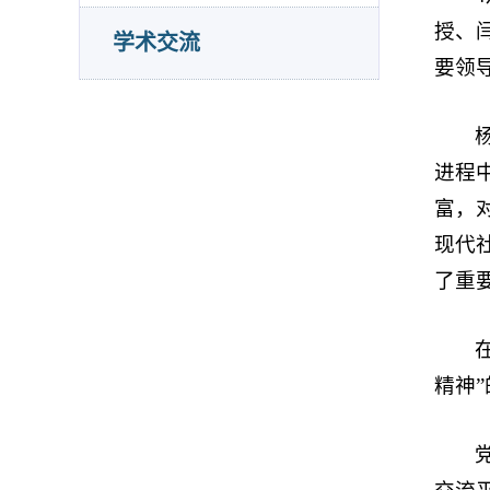
授、
学术交流
要领
进程
富，
现代
了重
精神