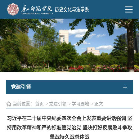
党建引领
当前位置：
首页
->
党建引领
->
学习园地
->
正文
习近平在二十届中央纪委四次全会上发表重要讲话强调 坚
持用改革精神和严的标准管党治党 坚决打好反腐败斗争攻
坚战持久战总体战