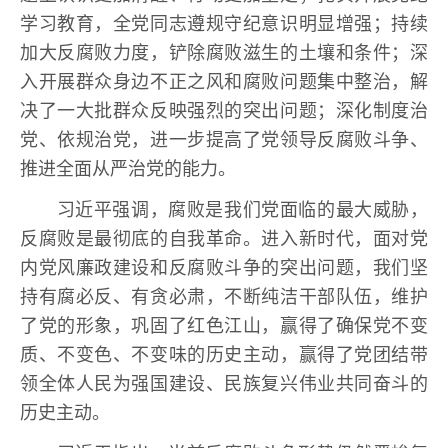
学习教育，全党同志遵规守纪意识明显增强；持续
加大反腐败力度，铲除腐败滋生的土壤和条件；深
入开展群众身边不正之风和腐败问题集中整治，解
决了一大批群众反映强烈的突出问题；深化制度治
党、依规治党，进一步提高了党领导反腐败斗争、
推进全面从严治党的能力。
习近平强调，腐败是我们党面临的最大威胁，
反腐败是最彻底的自我革命。进入新时代，面对党
内党风廉政建设和反腐败斗争的突出问题，我们坚
持有腐必反、有贪必肃，不断纯洁干部队伍，维护
了党的形象，巩固了红色江山，赢得了确保党不变
质、不变色、不变味的历史主动，赢得了党团结带
领全体人民为强国建设、民族复兴伟业共同奋斗的
历史主动。