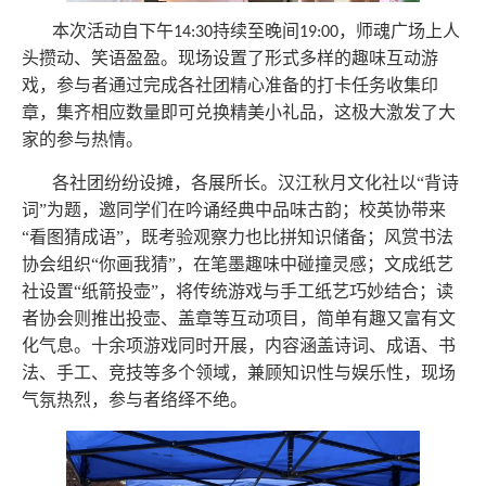
本次活动自下午
持续至晚间
，师魂广场上人
14:30
19:00
头攒动、笑语盈盈。现场设置了形式多样的趣味互动游
戏，参与者通过完成各社团精心准备的打卡任务收集印
章，集齐相应数量即可兑换精美小礼品，这极大激发了大
家的参与热情。
各社团纷纷设摊，各展所长。汉江秋月文化社以“背诗
词”为题，邀同学们在吟诵经典中品味古韵；校英协带来
“看图猜成语”，既考验观察力也比拼知识储备；风赏书法
协会组织“你画我猜”，在笔墨趣味中碰撞灵感；文成纸艺
社设置“纸箭投壶”，将传统游戏与手工纸艺巧妙结合；读
者协会则推出投壶、盖章等互动项目，简单有趣又富有文
化气息。十余项游戏同时开展，内容涵盖诗词、成语、书
法、手工、竞技等多个领域，兼顾知识性与娱乐性，现场
气氛热烈，参与者络绎不绝。