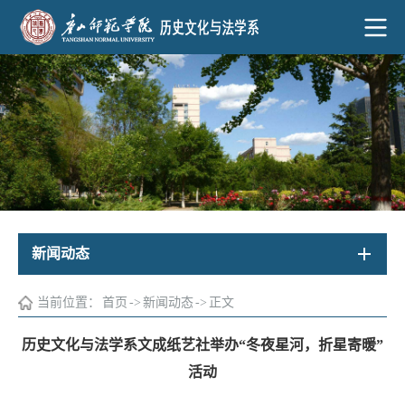
新闻动态
当前位置：
首页
->
新闻动态
->
正文
历史文化与法学系文成纸艺社举办“冬夜星河，折星寄暖”
活动